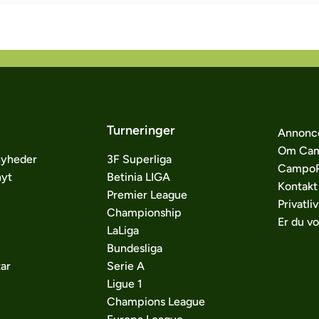
Turneringer
Annonc
Om Cam
nyheder
3F Superliga
CampoP
nyt
Betinia LIGA
Kontakt
Premier League
Privatliv
Championship
Er du v
LaLiga
Bundesliga
ar
Serie A
Ligue 1
Champions League