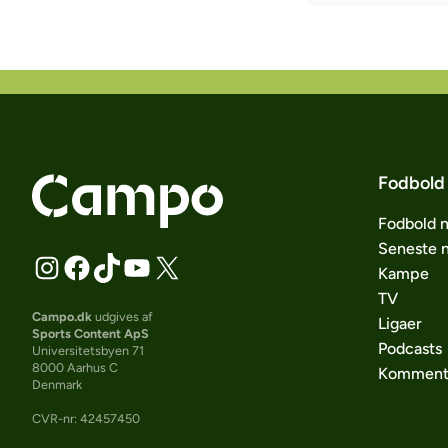
Fodbold
Fodbold 
Seneste 
Kampe
TV
Campo.dk
udgives af
Ligaer
Sports Content ApS
Podcasts
Universitetsbyen 71
8000 Aarhus C
Komment
Denmark
CVR-nr: 42457450