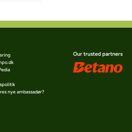
Our trusted partners
ering
po.dk
edia
spolitik
ores nye ambassadør?