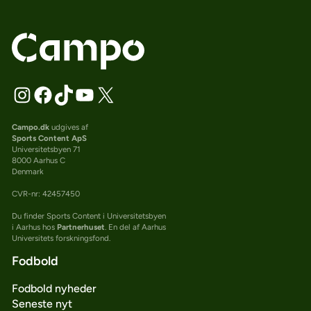
Campo.dk
udgives af
Sports Content ApS
Universitetsbyen 71
8000 Aarhus C
Denmark
CVR-nr: 42457450
Du finder Sports Content i Universitetsbyen
i Aarhus hos
Partnerhuset
. En del af Aarhus
Universitets forskningsfond.
Fodbold
Fodbold nyheder
Seneste nyt