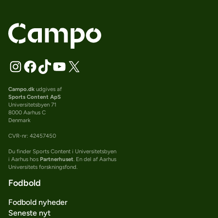
Campo.dk
udgives af
Sports Content ApS
Universitetsbyen 71
8000 Aarhus C
Denmark
CVR-nr: 42457450
Du finder Sports Content i Universitetsbyen
i Aarhus hos
Partnerhuset
. En del af Aarhus
Universitets forskningsfond.
Fodbold
Fodbold nyheder
Seneste nyt