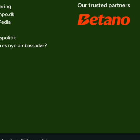
Our trusted partners
ering
po.dk
edia
spolitik
ores nye ambassadør?