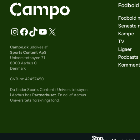
Fodbold
Fodbold 
Seneste 
Kampe
TV
Campo.dk
udgives af
Ligaer
Sports Content ApS
Podcasts
Universitetsbyen 71
8000 Aarhus C
Komment
Denmark
CVR-nr: 42457450
Du finder Sports Content i Universitetsbyen
i Aarhus hos
Partnerhuset
. En del af Aarhus
Universitets forskningsfond.