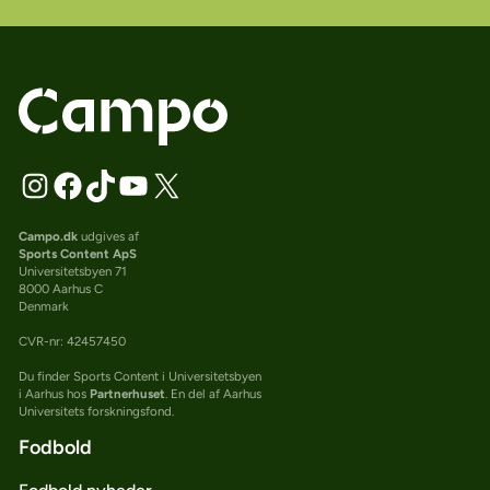
Campo.dk
udgives af
Sports Content ApS
Universitetsbyen 71
8000 Aarhus C
Denmark
CVR-nr: 42457450
Du finder Sports Content i Universitetsbyen
i Aarhus hos
Partnerhuset
. En del af Aarhus
Universitets forskningsfond.
Fodbold