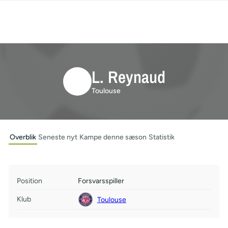
L. Reynaud
Toulouse
Overblik
Seneste nyt
Kampe denne sæson
Statistik
Position
Forsvarsspiller
Klub
Toulouse