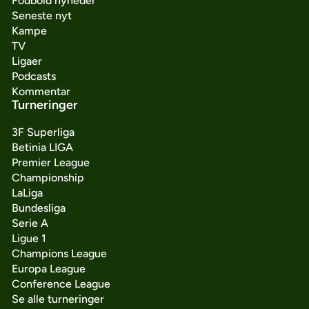
Fodbold nyheder
Seneste nyt
Kampe
TV
Ligaer
Podcasts
Kommentar
Turneringer
3F Superliga
Betinia LIGA
Premier League
Championship
LaLiga
Bundesliga
Serie A
Ligue 1
Champions League
Europa League
Conference League
Se alle turneringer