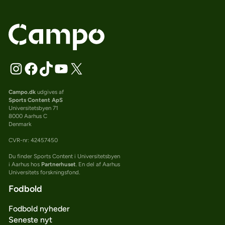
Campo.dk
udgives af
Sports Content ApS
Universitetsbyen 71
8000 Aarhus C
Denmark
CVR-nr: 42457450
Du finder Sports Content i Universitetsbyen
i Aarhus hos
Partnerhuset
. En del af Aarhus
Universitets forskningsfond.
Fodbold
Fodbold nyheder
Seneste nyt