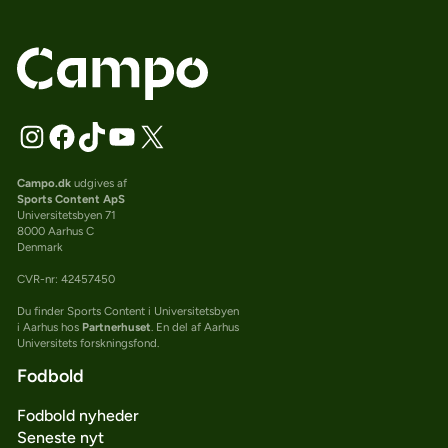
Campo.dk
udgives af
Sports Content ApS
Universitetsbyen 71
8000 Aarhus C
Denmark
CVR-nr: 42457450
Du finder Sports Content i Universitetsbyen
i Aarhus hos
Partnerhuset
. En del af Aarhus
Universitets forskningsfond.
Fodbold
Fodbold nyheder
Seneste nyt