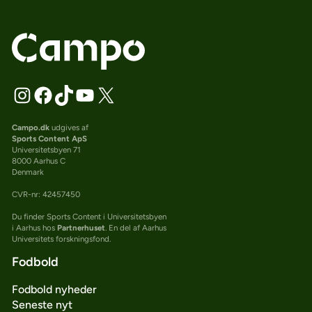
Campo.dk
udgives af
Sports Content ApS
Universitetsbyen 71
8000 Aarhus C
Denmark
CVR-nr: 42457450
Du finder Sports Content i Universitetsbyen
i Aarhus hos
Partnerhuset
. En del af Aarhus
Universitets forskningsfond.
Fodbold
Fodbold nyheder
Seneste nyt