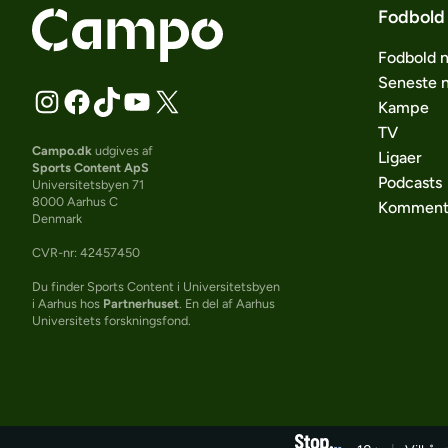
Fodbold
Fodbold 
Seneste 
Kampe
TV
Campo.dk
udgives af
Ligaer
Sports Content ApS
Podcasts
Universitetsbyen 71
8000 Aarhus C
Komment
Denmark
CVR-nr: 42457450
Du finder Sports Content i Universitetsbyen
i Aarhus hos
Partnerhuset
. En del af Aarhus
Universitets forskningsfond.