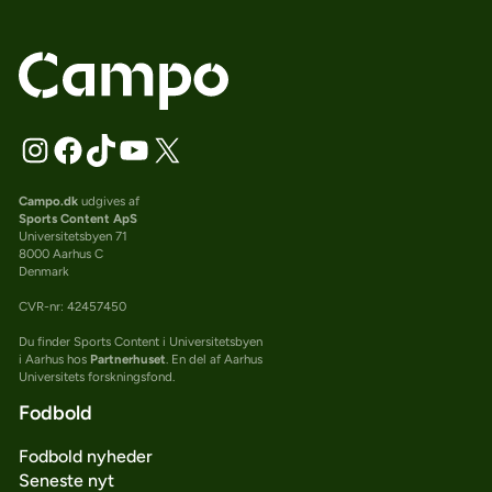
Campo.dk
udgives af
Sports Content ApS
Universitetsbyen 71
8000 Aarhus C
Denmark
CVR-nr: 42457450
Du finder Sports Content i Universitetsbyen
i Aarhus hos
Partnerhuset
. En del af Aarhus
Universitets forskningsfond.
Fodbold
Fodbold nyheder
Seneste nyt