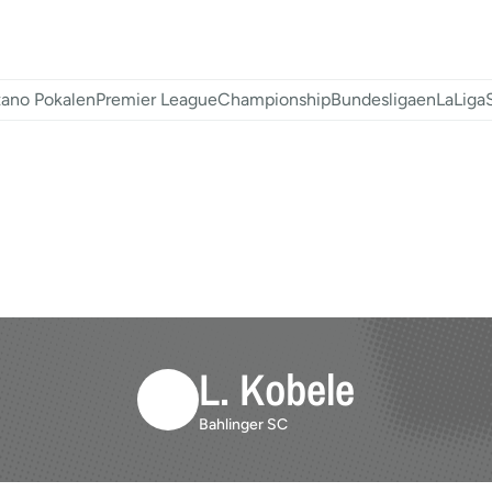
ano Pokalen
Premier League
Championship
Bundesligaen
LaLiga
L. Kobele
Bahlinger SC