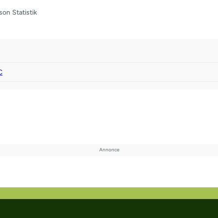
son
Statistik
C