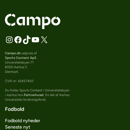
Campo.dk
udgives af
Sports Content ApS
Universitetsbyen 71
8000 Aarhus C
Denmark
CVR-nr: 42457450
Du finder Sports Content i Universitetsbyen
i Aarhus hos
Partnerhuset
. En del af Aarhus
Universitets forskningsfond.
Fodbold
Fodbold nyheder
Seneste nyt