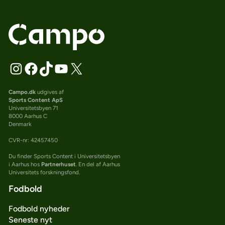
Campo.dk
udgives af
Sports Content ApS
Universitetsbyen 71
8000 Aarhus C
Denmark
CVR-nr: 42457450
Du finder Sports Content i Universitetsbyen
i Aarhus hos
Partnerhuset
. En del af Aarhus
Universitets forskningsfond.
Fodbold
Fodbold nyheder
Seneste nyt