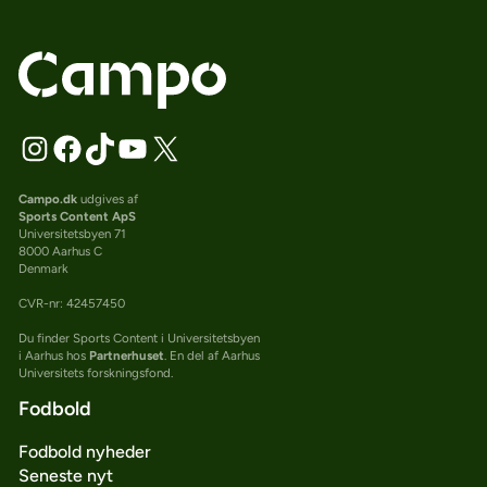
Campo.dk
udgives af
Sports Content ApS
Universitetsbyen 71
8000 Aarhus C
Denmark
CVR-nr: 42457450
Du finder Sports Content i Universitetsbyen
i Aarhus hos
Partnerhuset
. En del af Aarhus
Universitets forskningsfond.
Fodbold
Fodbold nyheder
Seneste nyt