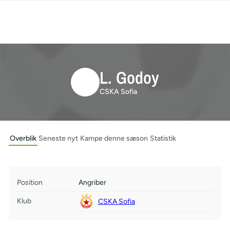
L. Godoy
CSKA Sofia
Overblik
Seneste nyt
Kampe denne sæson
Statistik
Position
Angriber
Klub
CSKA Sofia