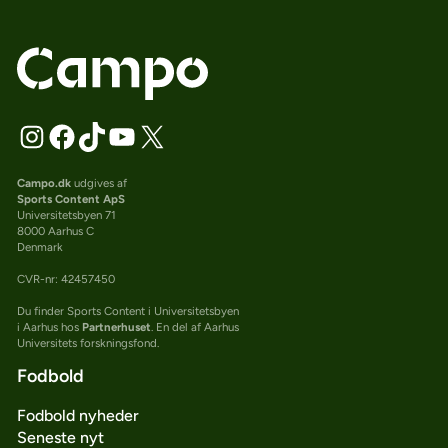
Campo.dk
udgives af
Sports Content ApS
Universitetsbyen 71
8000 Aarhus C
Denmark
CVR-nr: 42457450
Du finder Sports Content i Universitetsbyen
i Aarhus hos
Partnerhuset
. En del af Aarhus
Universitets forskningsfond.
Fodbold
Fodbold nyheder
Seneste nyt