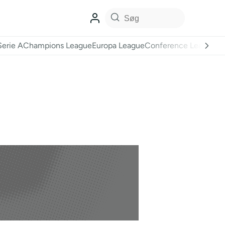
Serie A
Champions League
Europa League
Conference League