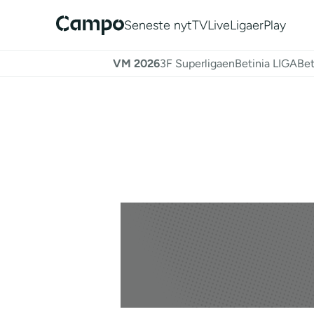
Seneste nyt
TV
Live
Ligaer
Play
VM 2026
3F Superligaen
Betinia LIGA
Bet