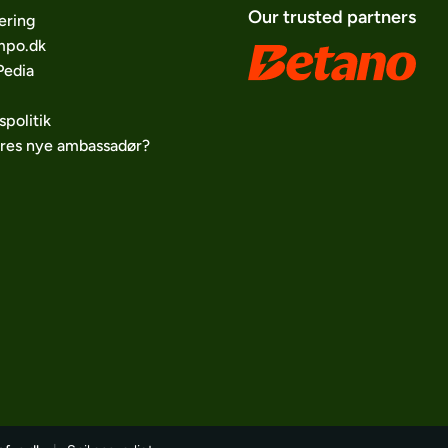
Our trusted partners
ering
po.dk
edia
spolitik
ores nye ambassadør?