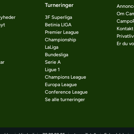
Turneringer
Annonc
Om Cam
nyheder
3F Superliga
CampoP
nyt
Betinia LIGA
Kontakt
Premier League
Privatliv
Championship
Er du v
LaLiga
Bundesliga
ar
Serie A
Ligue 1
Champions League
Europa League
Conference League
Se alle turneringer