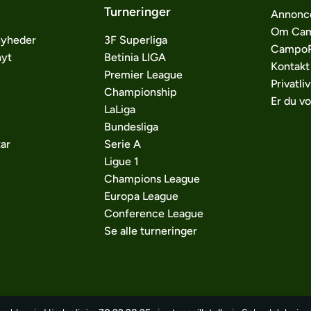
Turneringer
Annonc
Om Cam
nyheder
3F Superliga
CampoP
nyt
Betinia LIGA
Kontakt
Premier League
Privatliv
Championship
Er du v
LaLiga
Bundesliga
ar
Serie A
Ligue 1
Champions League
Europa League
Conference League
Se alle turneringer