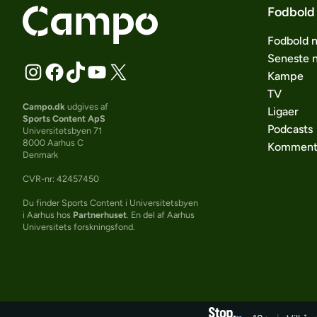
Fodbold
Fodbold 
Seneste 
Kampe
TV
Campo.dk
udgives af
Ligaer
Sports Content ApS
Podcasts
Universitetsbyen 71
8000 Aarhus C
Komment
Denmark
CVR-nr: 42457450
Du finder Sports Content i Universitetsbyen
i Aarhus hos
Partnerhuset
. En del af Aarhus
Universitets forskningsfond.