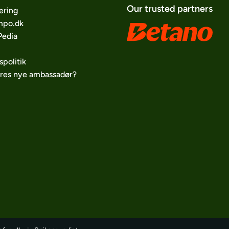
Our trusted partners
ering
po.dk
edia
spolitik
ores nye ambassadør?