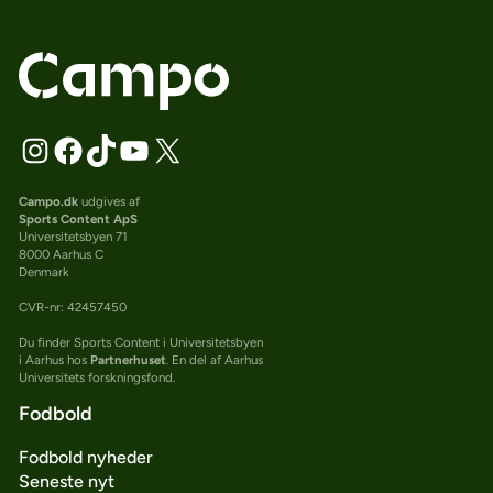
Campo.dk
udgives af
Sports Content ApS
Universitetsbyen 71
8000 Aarhus C
Denmark
CVR-nr: 42457450
Du finder Sports Content i Universitetsbyen
i Aarhus hos
Partnerhuset
. En del af Aarhus
Universitets forskningsfond.
Fodbold
Fodbold nyheder
Seneste nyt