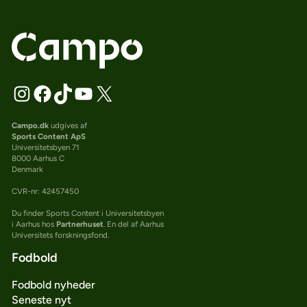
Campo.dk
udgives af
Sports Content ApS
Universitetsbyen 71
8000 Aarhus C
Denmark
CVR-nr: 42457450
Du finder Sports Content i Universitetsbyen
i Aarhus hos
Partnerhuset
. En del af Aarhus
Universitets forskningsfond.
Fodbold
Fodbold nyheder
Seneste nyt