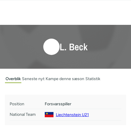
L. Beck
Overblik
Seneste nyt
Kampe denne sæson
Statistik
Position
Forsvarsspiller
National Team
Liechtenstein U21