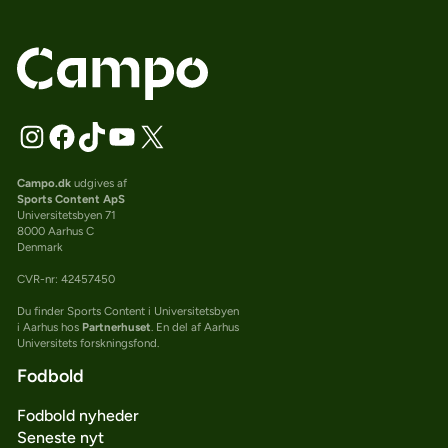
Campo.dk
udgives af
Sports Content ApS
Universitetsbyen 71
8000 Aarhus C
Denmark
CVR-nr: 42457450
Du finder Sports Content i Universitetsbyen
i Aarhus hos
Partnerhuset
. En del af Aarhus
Universitets forskningsfond.
Fodbold
Fodbold nyheder
Seneste nyt