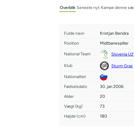
Overblik
Seneste nyt
Kampe denne sæ
Fulde navn
Kristjan Bendra
Position
Midtbanespiller
National Team
Slovenia U2
Klub
Sturm Graz
Nationalitet
Fødselsdato
30. jan 2006
Alder
20
Vægt (kg)
73
Højde (cm)
180