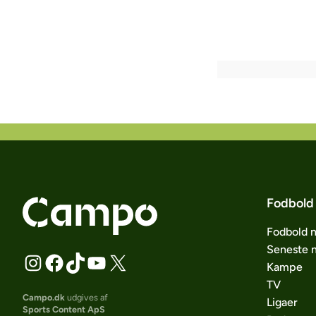
Fodbold
Fodbold 
Seneste 
Kampe
TV
Campo.dk
udgives af
Ligaer
Sports Content ApS