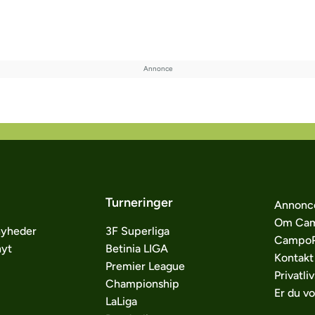
Turneringer
Annonc
Om Cam
nyheder
3F Superliga
CampoP
nyt
Betinia LIGA
Kontakt
Premier League
Privatliv
Championship
Er du v
LaLiga