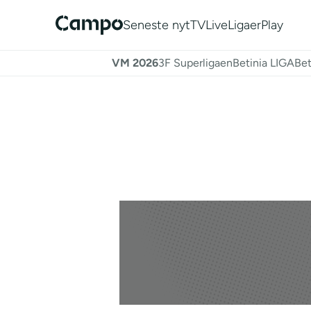
Seneste nyt
TV
Live
Ligaer
Play
VM 2026
3F Superligaen
Betinia LIGA
Bet