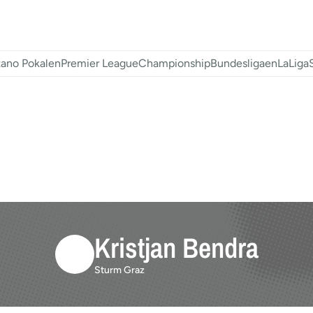
ano Pokalen
Premier League
Championship
Bundesligaen
LaLiga
Kristjan Bendra
Sturm Graz