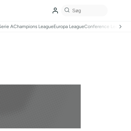
Serie A
Champions League
Europa League
Conference League