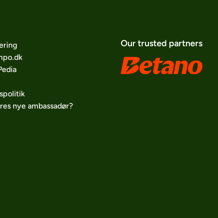
Our trusted partners
ering
po.dk
edia
spolitik
ores nye ambassadør?