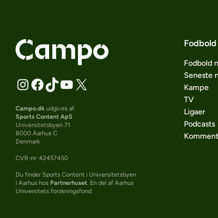
Fodbold
Fodbold 
Seneste 
Kampe
TV
Campo.dk
udgives af
Ligaer
Sports Content ApS
Podcasts
Universitetsbyen 71
8000 Aarhus C
Komment
Denmark
CVR-nr: 42457450
Du finder Sports Content i Universitetsbyen
i Aarhus hos
Partnerhuset
. En del af Aarhus
Universitets forskningsfond.