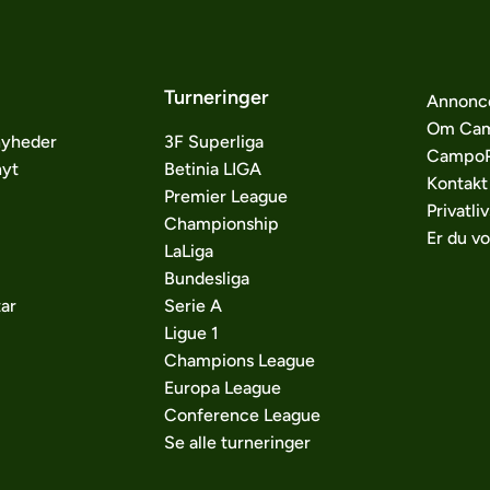
Turneringer
Annonc
Om Cam
nyheder
3F Superliga
CampoP
nyt
Betinia LIGA
Kontakt
Premier League
Privatliv
Championship
Er du v
LaLiga
Bundesliga
ar
Serie A
Ligue 1
Champions League
Europa League
Conference League
Se alle turneringer