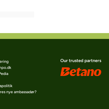
Our trusted partners
ering
po.dk
edia
spolitik
ores nye ambassadør?