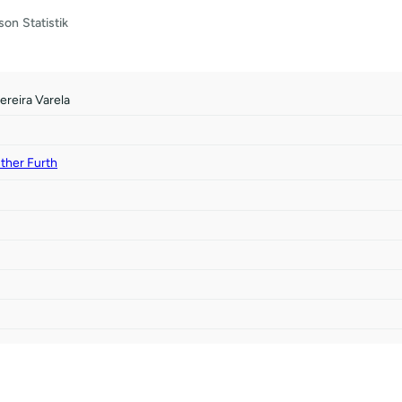
son
Statistik
reira Varela
ther Furth