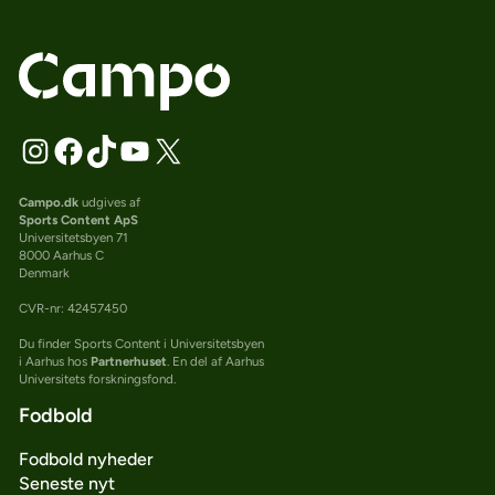
Campo.dk
udgives af
Sports Content ApS
Universitetsbyen 71
8000 Aarhus C
Denmark
CVR-nr: 42457450
Du finder Sports Content i Universitetsbyen
i Aarhus hos
Partnerhuset
. En del af Aarhus
Universitets forskningsfond.
Fodbold
Fodbold nyheder
Seneste nyt