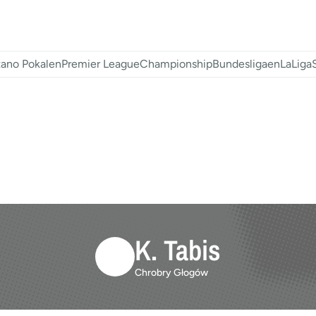
ano Pokalen
Premier League
Championship
Bundesligaen
LaLiga
K. Tabis
Chrobry Głogów