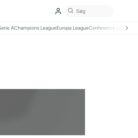
Serie A
Champions League
Europa League
Conference League