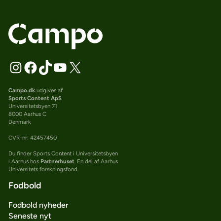
Campo.dk
udgives af
Sports Content ApS
Universitetsbyen 71
8000 Aarhus C
Denmark
CVR-nr: 42457450
Du finder Sports Content i Universitetsbyen
i Aarhus hos
Partnerhuset
. En del af Aarhus
Universitets forskningsfond.
Fodbold
Fodbold nyheder
Seneste nyt