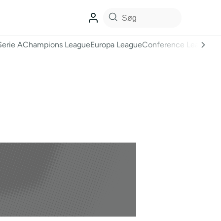
Serie A
Champions League
Europa League
Conference League