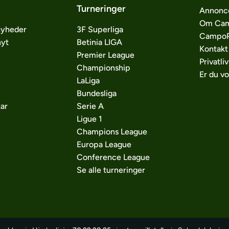
Turneringer
Annonc
Om Cam
nyheder
3F Superliga
CampoP
nyt
Betinia LIGA
Kontakt
Premier League
Privatliv
Championship
Er du v
LaLiga
Bundesliga
ar
Serie A
Ligue 1
Champions League
Europa League
Conference League
Se alle turneringer