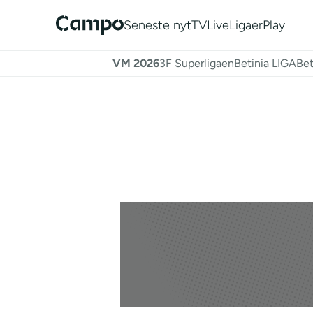
Seneste nyt
TV
Live
Ligaer
Play
VM 2026
3F Superligaen
Betinia LIGA
Bet