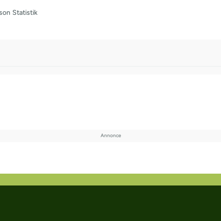
son
Statistik