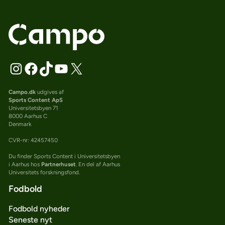
Campo.dk
udgives af
Sports Content ApS
Universitetsbyen 71
8000 Aarhus C
Denmark
CVR-nr: 42457450
Du finder Sports Content i Universitetsbyen
i Aarhus hos
Partnerhuset
. En del af Aarhus
Universitets forskningsfond.
Fodbold
Fodbold nyheder
Seneste nyt