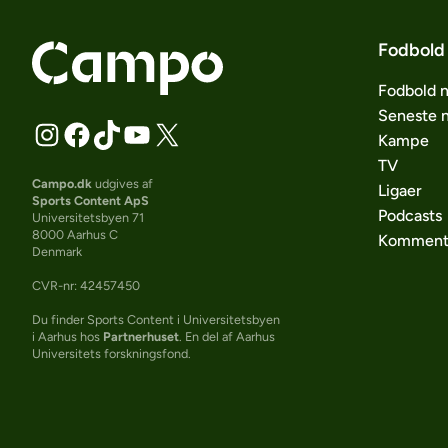
Fodbold
Fodbold 
Seneste 
Kampe
TV
Campo.dk
udgives af
Ligaer
Sports Content ApS
Podcasts
Universitetsbyen 71
8000 Aarhus C
Komment
Denmark
CVR-nr: 42457450
Du finder Sports Content i Universitetsbyen
i Aarhus hos
Partnerhuset
. En del af Aarhus
Universitets forskningsfond.