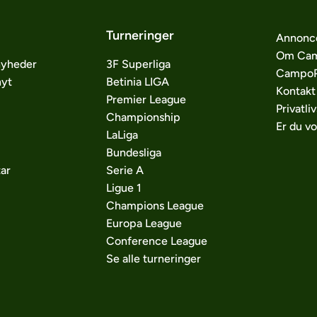
Turneringer
Annonc
Om Cam
nyheder
3F Superliga
CampoP
nyt
Betinia LIGA
Kontakt
Premier League
Privatliv
Championship
Er du v
LaLiga
Bundesliga
ar
Serie A
Ligue 1
Champions League
Europa League
Conference League
Se alle turneringer