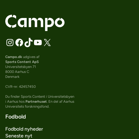
Campo.dk
udgives af
Sports Content ApS
Universitetsbyen 71
8000 Aarhus C
Denmark
CVR-nr: 42457450
Du finder Sports Content i Universitetsbyen
i Aarhus hos
Partnerhuset
. En del af Aarhus
Universitets forskningsfond.
Fodbold
Fodbold nyheder
Seneste nyt