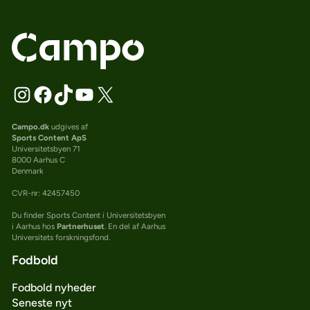
Campo.dk
udgives af
Sports Content ApS
Universitetsbyen 71
8000 Aarhus C
Denmark
CVR-nr: 42457450
Du finder Sports Content i Universitetsbyen
i Aarhus hos
Partnerhuset
. En del af Aarhus
Universitets forskningsfond.
Fodbold
Fodbold nyheder
Seneste nyt