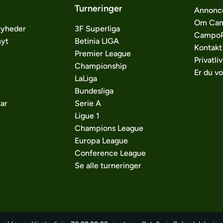
Turneringer
Annonc
Om Cam
nyheder
3F Superliga
CampoP
nyt
Betinia LIGA
Kontakt
Premier League
Privatliv
Championship
Er du v
LaLiga
Bundesliga
ar
Serie A
Ligue 1
Champions League
Europa League
Conference League
Se alle turneringer