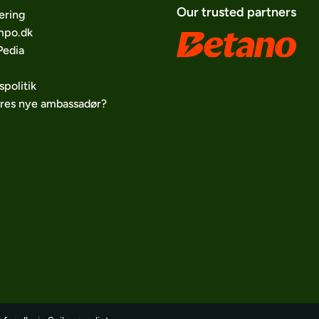
Our trusted partners
ering
po.dk
edia
spolitik
ores nye ambassadør?