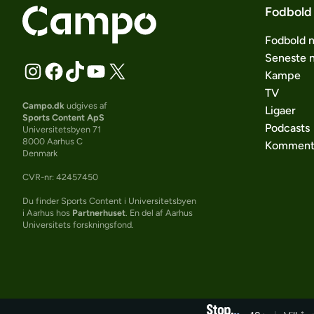
Fodbold
Fodbold 
Seneste 
Kampe
TV
Campo.dk
udgives af
Ligaer
Sports Content ApS
Podcasts
Universitetsbyen 71
8000 Aarhus C
Komment
Denmark
CVR-nr: 42457450
Du finder Sports Content i Universitetsbyen
i Aarhus hos
Partnerhuset
. En del af Aarhus
Universitets forskningsfond.