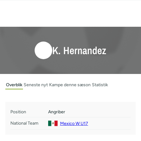
K. Hernandez
Overblik
Seneste nyt
Kampe denne sæson
Statistik
Position
Angriber
National Team
Mexico W U17