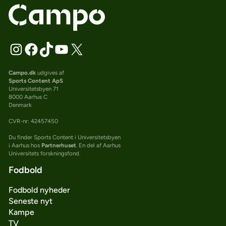
Campo.dk
udgives af
Sports Content ApS
Universitetsbyen 71
8000 Aarhus C
Denmark
CVR-nr: 42457450
Du finder Sports Content i Universitetsbyen
i Aarhus hos
Partnerhuset
. En del af Aarhus
Universitets forskningsfond.
Fodbold
Fodbold nyheder
Seneste nyt
Kampe
TV