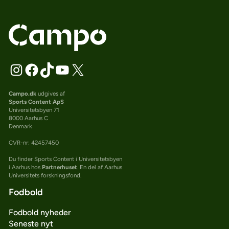
Campo.dk
udgives af
Sports Content ApS
Universitetsbyen 71
8000 Aarhus C
Denmark
CVR-nr: 42457450
Du finder Sports Content i Universitetsbyen
i Aarhus hos
Partnerhuset
. En del af Aarhus
Universitets forskningsfond.
Fodbold
Fodbold nyheder
Seneste nyt