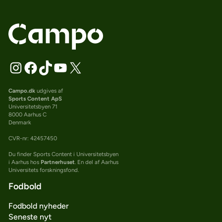
Campo.dk
udgives af
Sports Content ApS
Universitetsbyen 71
8000 Aarhus C
Denmark
CVR-nr: 42457450
Du finder Sports Content i Universitetsbyen
i Aarhus hos
Partnerhuset
. En del af Aarhus
Universitets forskningsfond.
Fodbold
Fodbold nyheder
Seneste nyt