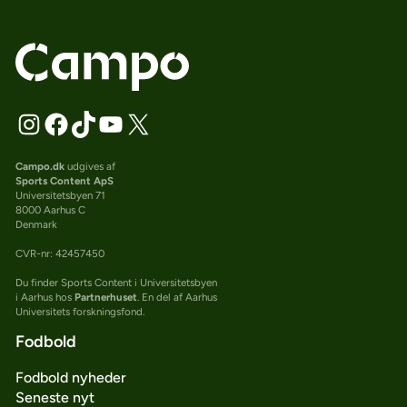
Campo.dk
udgives af
Sports Content ApS
Universitetsbyen 71
8000 Aarhus C
Denmark
CVR-nr: 42457450
Du finder Sports Content i Universitetsbyen
i Aarhus hos
Partnerhuset
. En del af Aarhus
Universitets forskningsfond.
Fodbold
Fodbold nyheder
Seneste nyt