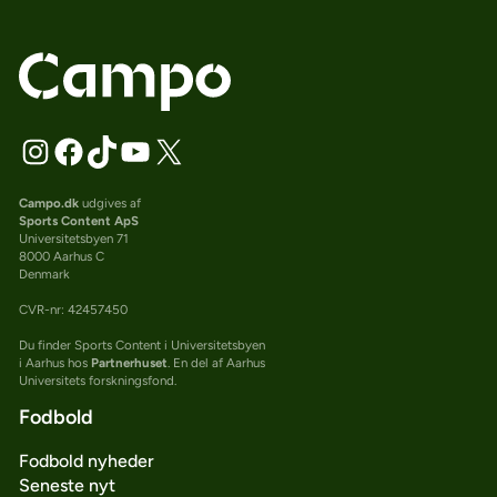
Campo.dk
udgives af
Sports Content ApS
Universitetsbyen 71
8000 Aarhus C
Denmark
CVR-nr: 42457450
Du finder Sports Content i Universitetsbyen
i Aarhus hos
Partnerhuset
. En del af Aarhus
Universitets forskningsfond.
Fodbold
Fodbold nyheder
Seneste nyt