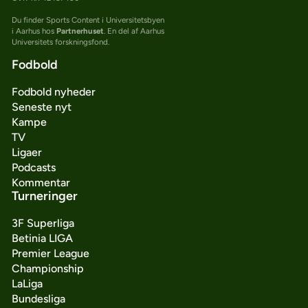
Du finder Sports Content i Universitetsbyen
i Aarhus hos
Partnerhuset
. En del af Aarhus
Universitets forskningsfond.
Fodbold
Fodbold nyheder
Seneste nyt
Kampe
TV
Ligaer
Podcasts
Kommentar
Turneringer
3F Superliga
Betinia LIGA
Premier League
Championship
LaLiga
Bundesliga