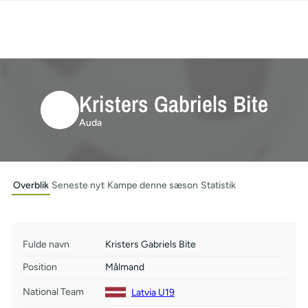
Kristers Gabriels Bite
Auda
Overblik
Seneste nyt
Kampe denne sæson
Statistik
Fulde navn
Kristers Gabriels Bite
Position
Målmand
National Team
Latvia U19