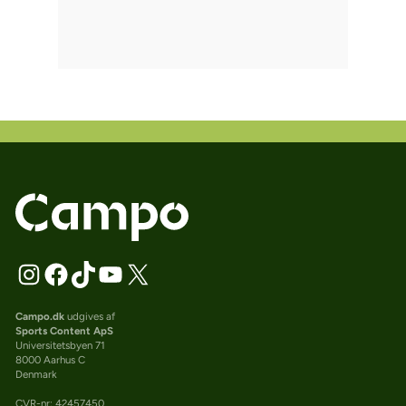
Campo.dk
udgives af
Sports Content ApS
Universitetsbyen 71
8000 Aarhus C
Denmark
CVR-nr: 42457450