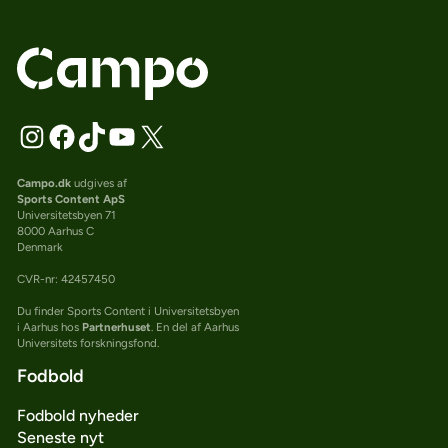
Campo.dk
udgives af
Sports Content ApS
Universitetsbyen 71
8000 Aarhus C
Denmark
CVR-nr: 42457450
Du finder Sports Content i Universitetsbyen
i Aarhus hos
Partnerhuset
. En del af Aarhus
Universitets forskningsfond.
Fodbold
Fodbold nyheder
Seneste nyt