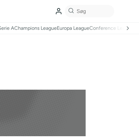
Serie A
Champions League
Europa League
Conference League