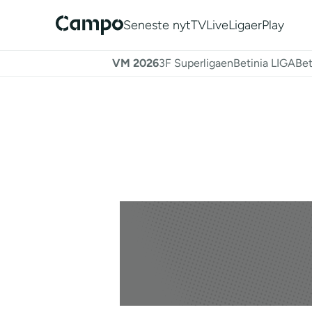
Seneste nyt
TV
Live
Ligaer
Play
VM 2026
3F Superligaen
Betinia LIGA
Bet