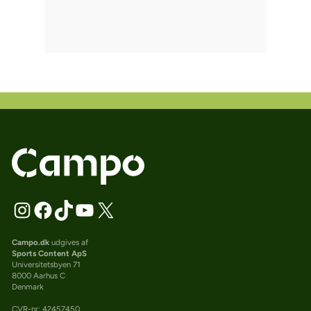
Campo.dk
udgives af
Sports Content ApS
Universitetsbyen 71
8000 Aarhus C
Denmark
CVR-nr: 42457450