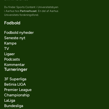
Du finder Sports Content i Universitetsbyen
i Aarhus hos
Partnerhuset
. En del af Aarhus
Universitets forskningsfond.
Fodbold
Fodbold nyheder
Seneste nyt
Kampe
TV
Ligaer
Podcasts
Kommentar
Turneringer
3F Superliga
Betinia LIGA
Premier League
Championship
LaLiga
Bundesliga