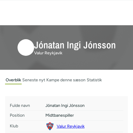
Jónatan Ingi Jónsson
Valur Reykjavik
Overblik
Seneste nyt
Kampe denne sæson
Statistik
Fulde navn
Jónatan Ingi Jónsson
Position
Midtbanespiller
Klub
Valur Reykjavik