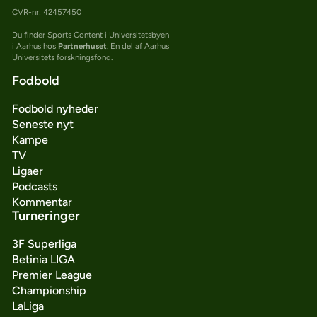
CVR-nr: 42457450
Du finder Sports Content i Universitetsbyen
i Aarhus hos
Partnerhuset
. En del af Aarhus
Universitets forskningsfond.
Fodbold
Fodbold nyheder
Seneste nyt
Kampe
TV
Ligaer
Podcasts
Kommentar
Turneringer
3F Superliga
Betinia LIGA
Premier League
Championship
LaLiga