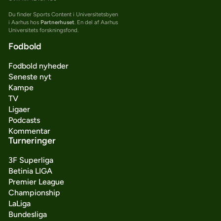
Du finder Sports Content i Universitetsbyen
i Aarhus hos
Partnerhuset
. En del af Aarhus
Universitets forskningsfond.
Fodbold
Fodbold nyheder
Seneste nyt
Kampe
TV
Ligaer
Podcasts
Kommentar
Turneringer
3F Superliga
Betinia LIGA
Premier League
Championship
LaLiga
Bundesliga