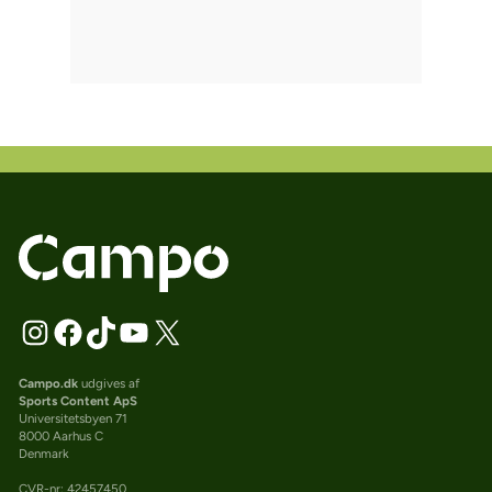
Campo.dk
udgives af
Sports Content ApS
Universitetsbyen 71
8000 Aarhus C
Denmark
CVR-nr: 42457450