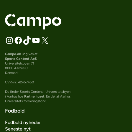
Campo.dk
udgives af
Sports Content ApS
Universitetsbyen 71
8000 Aarhus C
Denmark
CVR-nr: 42457450
Du finder Sports Content i Universitetsbyen
i Aarhus hos
Partnerhuset
. En del af Aarhus
Universitets forskningsfond.
Fodbold
Fodbold nyheder
Seneste nyt