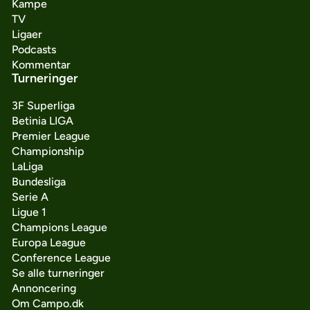
Kampe
TV
Ligaer
Podcasts
Kommentar
Turneringer
3F Superliga
Betinia LIGA
Premier League
Championship
LaLiga
Bundesliga
Serie A
Ligue 1
Champions League
Europa League
Conference League
Se alle turneringer
Annoncering
Om Campo.dk