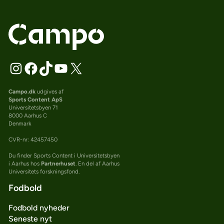
Campo.dk
udgives af
Sports Content ApS
Universitetsbyen 71
8000 Aarhus C
Denmark
CVR-nr: 42457450
Du finder Sports Content i Universitetsbyen
i Aarhus hos
Partnerhuset
. En del af Aarhus
Universitets forskningsfond.
Fodbold
Fodbold nyheder
Seneste nyt