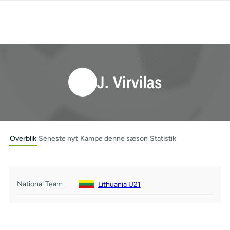
J. Virvilas
Overblik
Seneste nyt
Kampe denne sæson
Statistik
National Team
Lithuania U21