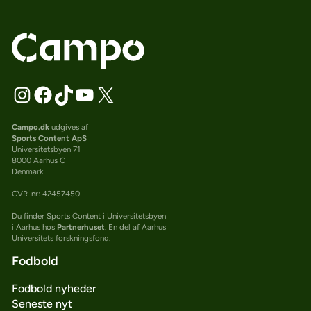
Campo.dk
udgives af
Sports Content ApS
Universitetsbyen 71
8000 Aarhus C
Denmark
CVR-nr: 42457450
Du finder Sports Content i Universitetsbyen
i Aarhus hos
Partnerhuset
. En del af Aarhus
Universitets forskningsfond.
Fodbold
Fodbold nyheder
Seneste nyt